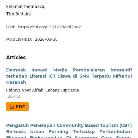
Selamat membaca,
Tim Redaksi
DOI:
https://doi.org/10.71200/vol2no2
PUBLISHED:
2026-03-30
Articles
Dampak Inovasi Media Pembelajaran Interaktif
terhadap Literasi ICT Siswa di SMK Terpadu Miftahul
Hasanah
Chintya Noer Alfiah, Endang Supriatna
136-143
PDF
Pengaruh Penerapan Community Based Tourism (CBT)
Berbasis Urban Farming Terhadap Pertumbuhan
Ekonomi Berkelanjutan Di Kampung Oase Songo,