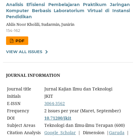
Analisis Efisiensi Pembelajaran Praktikum Jaringan
Komputer Berbasis Laboratorium Virtual di Instansi
Pendidikan
Ahlis Noor Kholili, Sudarmin, Junirin
154-162
PDF
VIEW ALL ISSUES
JOURNAL INFORMATION
Journal title
Jurnal Kajian Ilmu dan Teknologi
Initials
JKIT
E-ISSN
3064-3562
Frequency
2 issues per year (Maret, September)
DOI
10.71200/jkit
Subject Areas
Teknologi dan Ilmu-ilmu Terapan (600)
Citation Analysis
Google Scholar
| Dimension |
Garuda
|